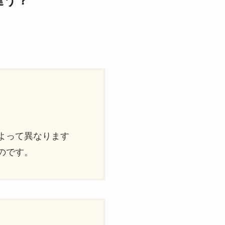
違う？
）
よって異なります
のです。