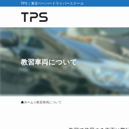
TPS｜東京ペーパードライバースクール
教習車両について
ホーム
教習車両について