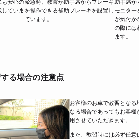
にも安心の
緊急時、教官が助手席からブレーキ
助手席か
載していま
を操作できる補助ブレーキを設置し
モニター
ています。
が気付か
の際には
ます。
習する場合の注意点
お客様のお車で教習となる
なる場合であってもお客様
用させていただきます。
また、教習時には必ず任意