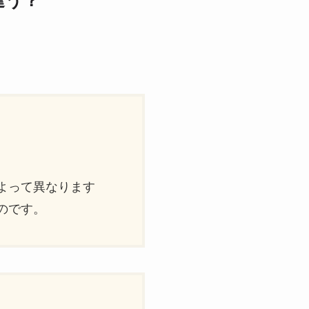
違う？
）
よって異なります
のです。