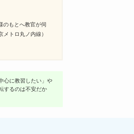
様のもとへ教官が伺
京メトロ丸ノ内線）
中心に教習したい」や
転するのは不安だか