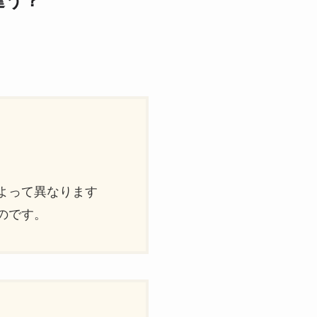
違う？
）
よって異なります
のです。