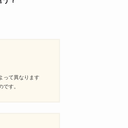
違う？
）
よって異なります
のです。