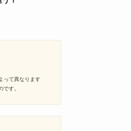
違う？
）
よって異なります
のです。