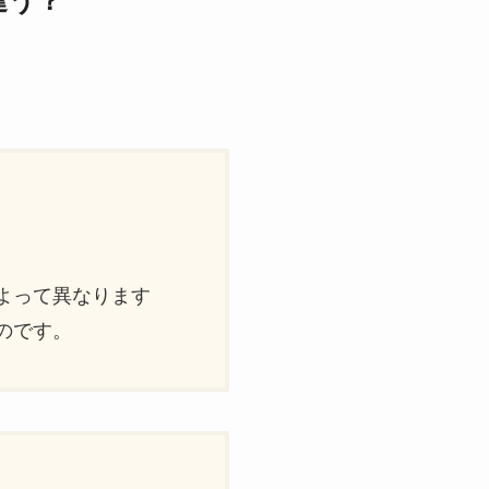
違う？
）
よって異なります
のです。