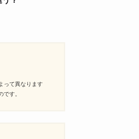
違う？
）
よって異なります
のです。