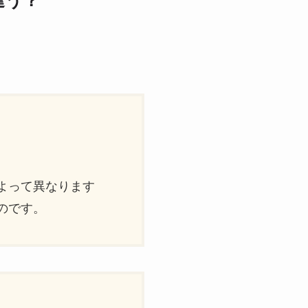
違う？
）
よって異なります
のです。