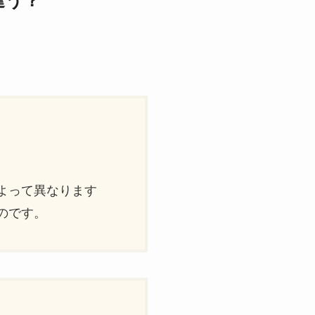
違う？
）
よって異なります
のです。