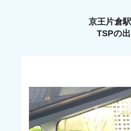
京王片倉
TSPの