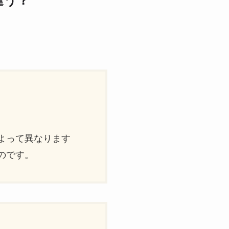
違う？
）
よって異なります
のです。