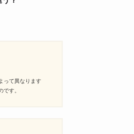
違う？
）
よって異なります
のです。