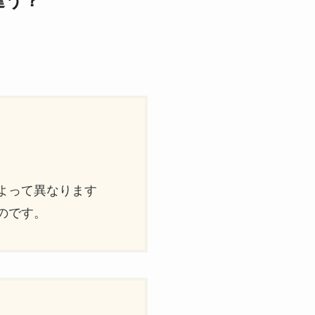
違う？
）
よって異なります
のです。